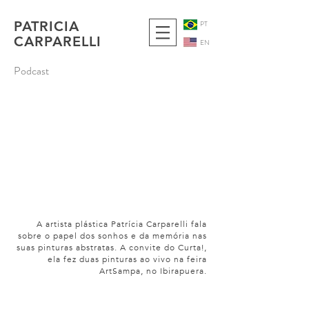
PATRICIA
PT
CARPARELLI
EN
Podcast
A artista plástica Patrícia Carparelli fala
sobre o papel dos sonhos e da memória nas
suas pinturas abstratas. A convite do Curta!,
ela fez duas pinturas ao vivo na feira
ArtSampa, no Ibirapuera.