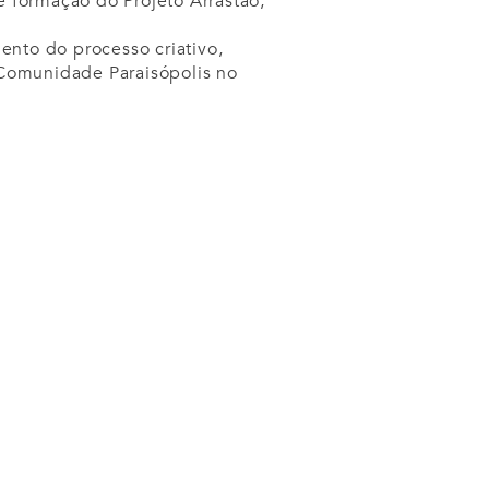
e formação do Projeto Arrastão,
nto do processo criativo,
 Comunidade Paraisópolis no