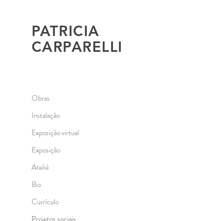
PATRICIA
CARPARELLI
Obras
Instalação
Exposição virtual
Exposição
Ateliê
Bio
Currículo
Projetos sociais